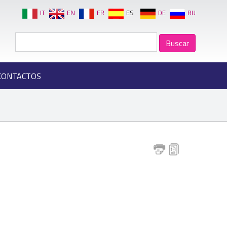
IT
EN
FR
ES
DE
RU
CONTACTOS