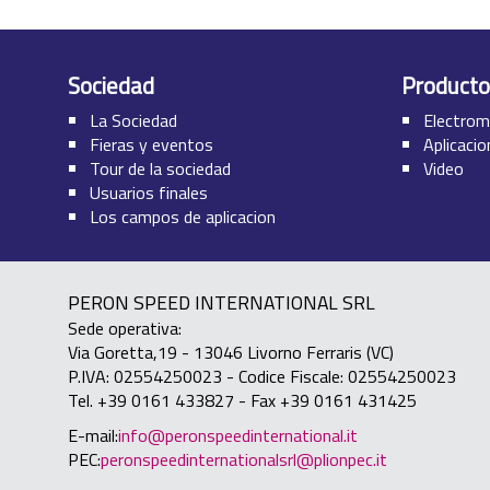
Sociedad
Producto
La Sociedad
Electrom
Fieras y eventos
Aplicaci
Tour de la sociedad
Video
Usuarios finales
Los campos de aplicacion
PERON SPEED INTERNATIONAL SRL
Sede operativa:
Via Goretta,19 - 13046 Livorno Ferraris (VC)
P.IVA: 02554250023 - Codice Fiscale: 02554250023
Tel. +39 0161 433827 - Fax +39 0161 431425
E-mail:
info@peronspeedinternational.it
PEC:
peronspeedinternationalsrl@plionpec.it