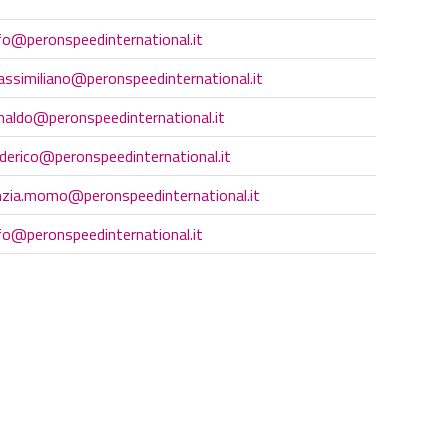
fo@peronspeedinternational.it
ssimiliano@peronspeedinternational.it
naldo@peronspeedinternational.it
derico@peronspeedinternational.it
nzia.momo@peronspeedinternational.it
fo@peronspeedinternational.it