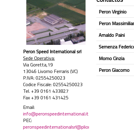
Peron Virginio
Peron Massimilia
Arnaldo Paini
Semenza Federic
Peron Speed International srl
Sede Operativa:
Momo Cinzia
Via Goretta,19
Peron Giacomo
13046 Livorno Ferraris (VC)
P.IVA: 02554250023
Codice Fiscale:
02554250023
Tel. +39 0161 433827
Fax +39 0161 431425
Email:
info@peronspeedinternational.it
PEC:
peronspeedinternationalsrl@plionpec.it