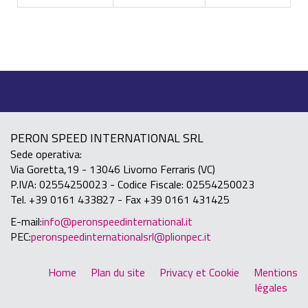
PERON SPEED INTERNATIONAL SRL
Sede operativa:
Via Goretta,19 - 13046 Livorno Ferraris (VC)
P.IVA: 02554250023 - Codice Fiscale: 02554250023
Tel. +39 0161 433827 - Fax +39 0161 431425
E-mail:
info@peronspeedinternational.it
PEC:
peronspeedinternationalsrl@plionpec.it
Home
Plan du site
Privacy et Cookie
Mentions
légales