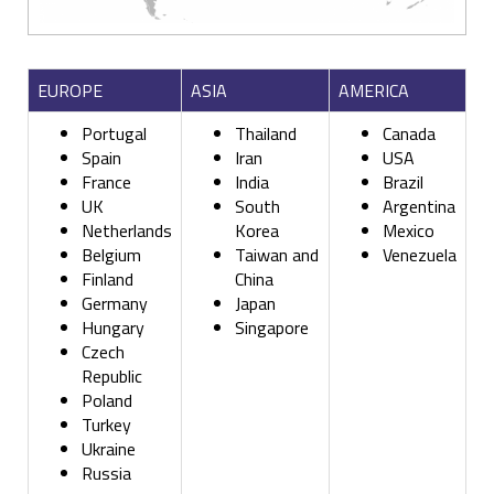
EUROPE
ASIA
AMERICA
Portugal
Thailand
Canada
Spain
Iran
USA
France
India
Brazil
UK
South
Argentina
Netherlands
Korea
Mexico
Belgium
Taiwan and
Venezuela
Finland
China
Germany
Japan
Hungary
Singapore
Czech
Republic
Poland
Turkey
Ukraine
Russia