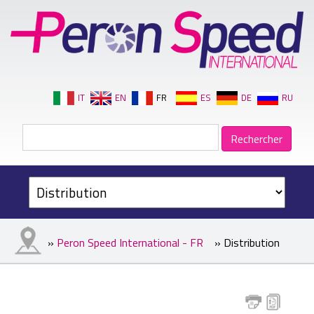
IT
EN
FR
ES
DE
RU
»
Peron Speed International - FR
» Distribution