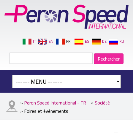
IT
EN
FR
ES
DE
RU
»
Peron Speed International - FR
»
Société
» Foires et événements