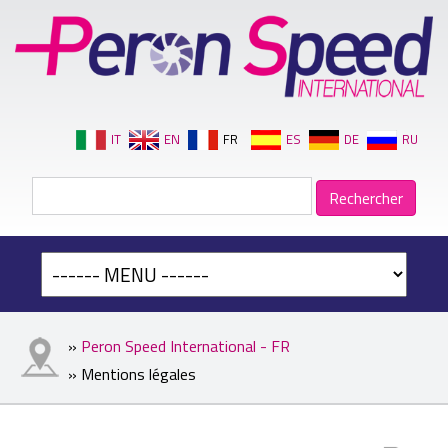
IT
EN
FR
ES
DE
RU
»
Peron Speed International - FR
» Mentions légales