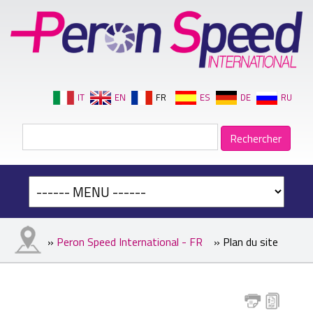
IT
EN
FR
ES
DE
RU
»
Peron Speed International - FR
» Plan du site