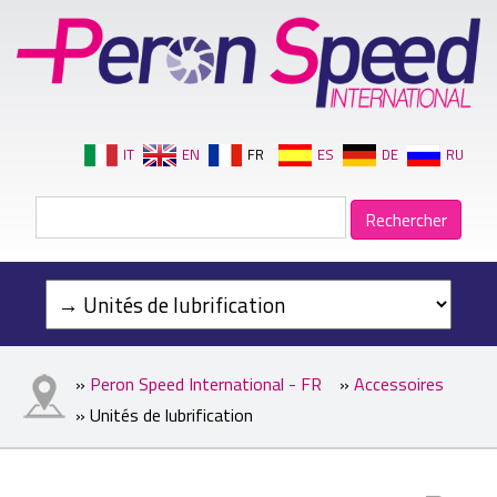
IT
EN
FR
ES
DE
RU
»
Peron Speed International - FR
»
Accessoires
» Unités de lubrification