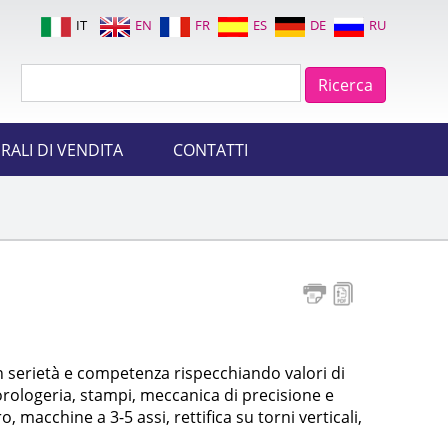
IT
EN
FR
ES
DE
RU
RALI DI VENDITA
CONTATTI
serietà e competenza rispecchiando valori di
orologeria, stampi, meccanica di precisione e
 macchine a 3-5 assi, rettifica su torni verticali,