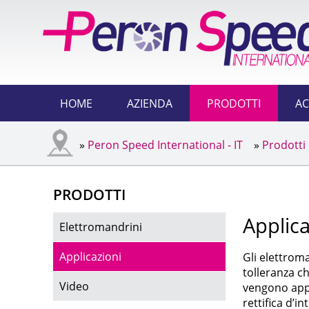
HOME
AZIENDA
PRODOTTI
AC
»
Peron Speed International - IT
»
Prodotti
PRODOTTI
Applica
Elettromandrini
Applicazioni
Gli elettrom
tolleranza c
Video
vengono appli
rettifica d’in