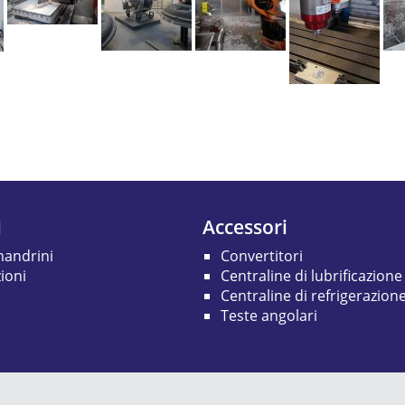
i
Accessori
mandrini
Convertitori
ioni
Centraline di lubrificazione
Centraline di refrigerazion
Teste angolari