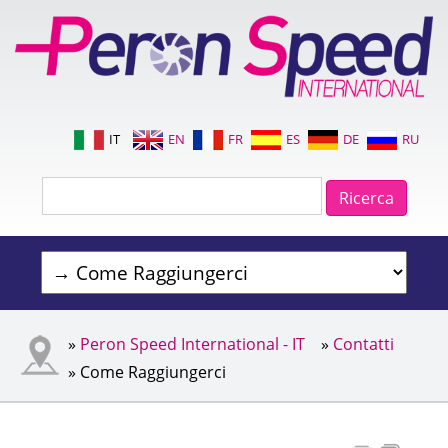
IT
EN
FR
ES
DE
RU
»
Peron Speed International - IT
»
Contatti
» Come Raggiungerci